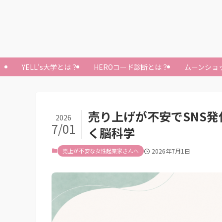
YELL’s大学とは？
HEROコード診断とは？
ムーンショ
売り上げが不安でSNS
2026
7/01
く脳科学
売上が不安な女性起業家さんへ
2026年7月1日