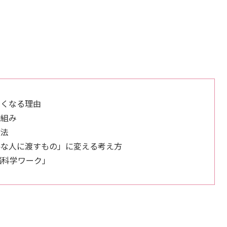
怖くなる理由
仕組み
方法
要な人に渡すもの」に変える考え方
脳科学ワーク」