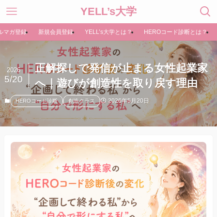
YELL’s大学
ルマガ登録
新規会員登録
YELL’s大学とは？
HEROコード診断とは？
正解探しで発信が止まる女性起業家
2026
5/20
へ｜遊びが創造性を取り戻す理由
2026年5月20日
HEROコード診断
創造クラス