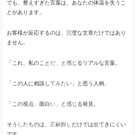
でも、整えすぎた言葉は、あなたの体温を失うこ
とがあります。
ヒーロー
スタジオ
脳科学で
お客様が反応するのは、完璧な文章だけではあり
起業家マ
マが“や
る気スイ
ません。
ッチ”を
取り戻す
【ヒーロ
ースタジ
オ】
女性起業
「これ、私のことだ」と感じるリアルな言葉。
家のため
《行動で
のお悩み
きない
解決
自分がつ
らい》脳
科学で起
発信でき
業家ママ
ない女性
「この人に相談してみたい」と思う人柄。
が“やる
起業家さ
気スイッ
んへ
チ”を取
り戻す方
YELL's
法
大学と
は？
学んでも
行動でき
「この視点、面白い」と感じる発見。
ない女性
《頑張っ
起業家さ
ているの
YELL’s
HEROコ
んへ
に結果が
大学学長
ード診断
出ない》
｜吉野加
とは？
脳科学
容子とは
で“報わ
自信がな
れる行
そうしたものは、正解探しだけでは出てきにくい
い女性起
動”に変
HEROコ
業家さん
夢を叶え
わる習慣
ード診断
へ
る脳科学
結果から
です。