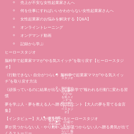
売上が不安な女性起業家さんへ
何を仕事にすればいいかわからない女性起業家さんへ
女性起業家のお悩みを解決する【Q&A】
オンライントレーニング
オンデマンド動画
記録から学ぶ
ヒーロースタジオ
脳科学で起業家ママが“やる気スイッチ”を取り戻す【ヒーロースタジ
オ】
《行動できない 自分がつらい》脳科学で起業家ママが“やる気スイッ
ヒーロー
スタジオ
チ”を取り戻す方法
脳科学で
《頑張っているのに結果が出ない》脳科学で“報われる行動”に変わる習
起業家マ
マが“や
慣
る気スイ
ッチ”を
取り戻す
夢を学ぶ人・夢を教える人へ贈る1日1ヒント【大人の夢を育てる金言
【ヒーロ
ースタジ
集】
オ】
女性起業
【インタビュー】大人が夢を学べるヒーロースタジオ
家のため
《行動で
のお悩み
きない
夢が見つからない人・やりたいことが見つからない人へ贈る勇気が出て
解決
自分がつ
らい》脳
くるストーリー