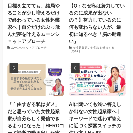
目標を立てても、結局や
【Q：なぜ私は努力してい
ることが少し増えるだけ
るのに成果が出ない
で終わっている女性起業
の？】努力しているのに
家へ｜自分だけのぶっ飛
何も変わらない人が、最
んだ夢を叶えるムーンシ
初に知るべき「脳の勘違
ョットアプローチ
い」
ムーンショットアプローチ
女性起業家のお悩みを解決する
【Q&A】
「自由すぎる私はダメ」
AIに聞いても浅い答えし
だと思っていた女性起業
か出ない女性起業家へ｜
家が自分らしく発信でき
キーワードで迷わず答え
るようになった｜HEROコ
に近づく探索スイッチの
ード診断で動き出した実
使い方｜No.63