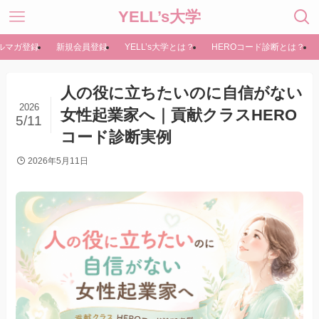
YELL’s大学
ルマガ登録
新規会員登録
YELL’s大学とは？
HEROコード診断とは？
人の役に立ちたいのに自信がない
2026
女性起業家へ｜貢献クラスHERO
5/11
コード診断実例
2026年5月11日