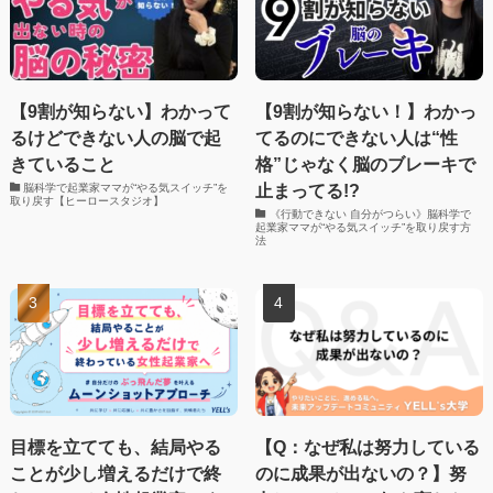
【9割が知らない】わかって
【9割が知らない！】わかっ
るけどできない人の脳で起
てるのにできない人は“性
きていること
格”じゃなく脳のブレーキで
止まってる!?
脳科学で起業家ママが“やる気スイッチ”を
取り戻す【ヒーロースタジオ】
《行動できない 自分がつらい》脳科学で
起業家ママが“やる気スイッチ”を取り戻す方
法
目標を立てても、結局やる
【Q：なぜ私は努力している
ことが少し増えるだけで終
のに成果が出ないの？】努