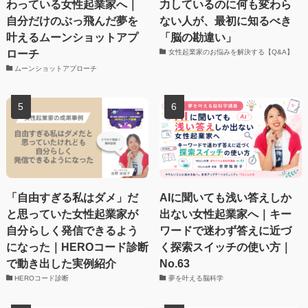
わっている女性起業家へ｜
力しているのに何も変わら
自分だけのぶっ飛んだ夢を
ない人が、最初に知るべき
叶えるムーンショットアプ
「脳の勘違い」
ローチ
女性起業家のお悩みを解決する【Q&A】
ムーンショットアプローチ
「自由すぎる私はダメ」だ
AIに聞いても浅い答えしか
と思っていた女性起業家が
出ない女性起業家へ｜キー
自分らしく発信できるよう
ワードで迷わず答えに近づ
になった｜HEROコード診断
く探索スイッチの使い方｜
で動き出した実例紹介
No.63
HEROコード診断
夢を叶える脳科学