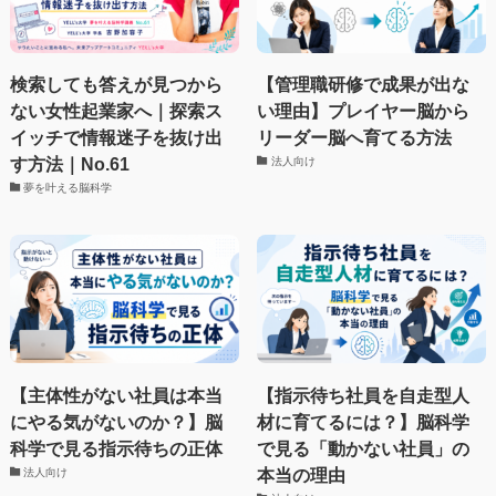
検索しても答えが見つから
【管理職研修で成果が出な
ない女性起業家へ｜探索ス
い理由】プレイヤー脳から
イッチで情報迷子を抜け出
リーダー脳へ育てる方法
す方法｜No.61
法人向け
夢を叶える脳科学
【主体性がない社員は本当
【指示待ち社員を自走型人
にやる気がないのか？】脳
材に育てるには？】脳科学
科学で見る指示待ちの正体
で見る「動かない社員」の
本当の理由
法人向け