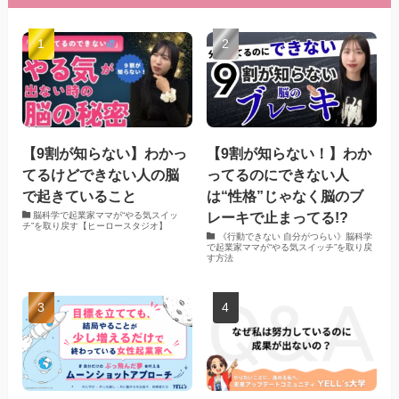
【9割が知らない】わかっ
【9割が知らない！】わか
てるけどできない人の脳
ってるのにできない人
で起きていること
は“性格”じゃなく脳のブ
レーキで止まってる!?
脳科学で起業家ママが“やる気スイッ
チ”を取り戻す【ヒーロースタジオ】
《行動できない 自分がつらい》脳科学
で起業家ママが“やる気スイッチ”を取り戻
す方法