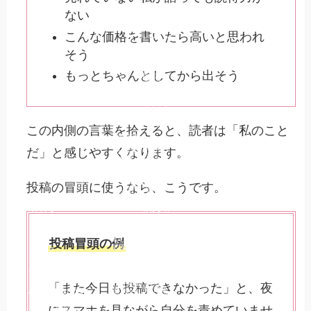
ない
こんな価格を書いたら高いと思われ
ヒーロー
スタジオ
そう
脳科学で
もっとちゃんとしてから出そう
起業家マ
マが“や
る気スイ
ッチ”を
取り戻す
【ヒーロ
ースタジ
オ】
この内側の言葉を拾えると、読者は「私のこと
女性起業
家のため
《行動で
だ」と感じやすくなります。
のお悩み
きない
解決
自分がつ
らい》脳
科学で起
発信でき
業家ママ
投稿の冒頭に使うなら、こうです。
ない女性
が“やる
起業家さ
気スイッ
んへ
チ”を取
り戻す方
YELL's
法
大学と
は？
学んでも
行動でき
ない女性
投稿冒頭の例
《頑張っ
起業家さ
ているの
YELL’s
HEROコ
んへ
に結果が
大学学長
ード診断
出ない》
｜吉野加
とは？
脳科学
容子とは
で“報わ
自信がな
れる行
い女性起
「また今日も投稿できなかった」と、夜
動”に変
HEROコ
業家さん
夢を叶え
わる習慣
ード診断
へ
る脳科学
結果から
にスマホを見ながら自分を責めていませ