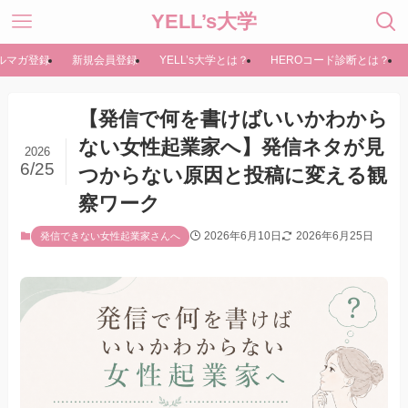
YELL’s大学
ルマガ登録
新規会員登録
YELL’s大学とは？
HEROコード診断とは？
【発信で何を書けばいいかわから
ない女性起業家へ】発信ネタが見
2026
6/25
つからない原因と投稿に変える観
察ワーク
2026年6月10日
2026年6月25日
発信できない女性起業家さんへ