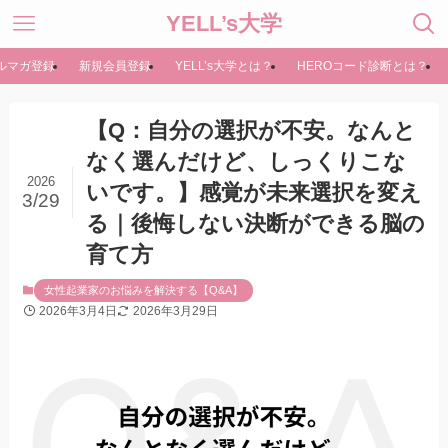
YELL’s大学
ルマガ登録
新規会員登録
YELL’s大学とは？
HEROコード診断とは？
【Q：自分の選択が不安。なんと
なく選んだけど、しっくりこな
2026
いです。】感覚が未来選択を変え
3/29
る｜後悔しない決断ができる脳の
育て方
女性起業家のお悩みを解決する【Q&A】
2026年3月4日
2026年3月29日