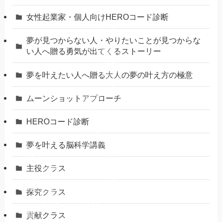
女性起業家・個人向けHEROコード診断
ヒーロー
スタジオ
夢が見つからない人・やりたいことが見つからな
脳科学で
い人へ贈る勇気が出てくるストーリー
起業家マ
マが“や
る気スイ
ッチ”を
夢を叶えたい人へ贈る大人の夢の叶え方の極意
取り戻す
【ヒーロ
ースタジ
オ】
ムーンショットアプローチ
女性起業
家のため
《行動で
のお悩み
きない
解決
自分がつ
HEROコード診断
らい》脳
科学で起
発信でき
業家ママ
ない女性
が“やる
起業家さ
気スイッ
夢を叶える脳科学講義
んへ
チ”を取
YELL's
り戻す方
大学と
法
は？
学んでも
HEROコ
行動でき
主役クラス
ード診断
ない女性
《頑張っ
とは？
YELL’s
起業家さ
ているの
大学学長
んへ
に結果が
｜吉野加
出ない》
容子とは
女性起業
探究クラス
脳科学
家・個人
で“報わ
自信がな
向け
れる行
い女性起
HEROコ
夢を叶え
動”に変
業家さん
ード診断
る脳科学
わる習慣
へ
貢献クラス
講義