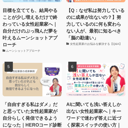
目標を立てても、結局やる
【Q：なぜ私は努力している
ことが少し増えるだけで終
のに成果が出ないの？】努
わっている女性起業家へ｜
力しているのに何も変わら
自分だけのぶっ飛んだ夢を
ない人が、最初に知るべき
叶えるムーンショットアプ
「脳の勘違い」
ローチ
女性起業家のお悩みを解決する【Q&A】
ムーンショットアプローチ
「自由すぎる私はダメ」だ
AIに聞いても浅い答えしか
と思っていた女性起業家が
出ない女性起業家へ｜キー
自分らしく発信できるよう
ワードで迷わず答えに近づ
になった｜HEROコード診断
く探索スイッチの使い方｜