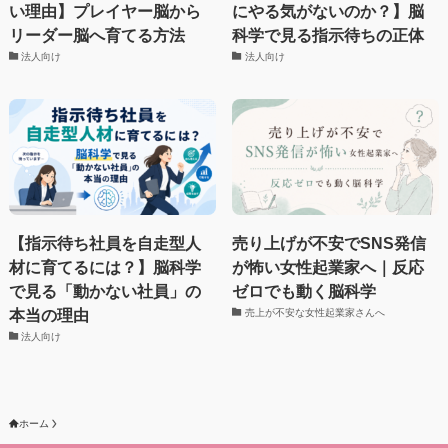
い理由】プレイヤー脳から
にやる気がないのか？】脳
リーダー脳へ育てる方法
科学で見る指示待ちの正体
法人向け
法人向け
【指示待ち社員を自走型人
売り上げが不安でSNS発信
材に育てるには？】脳科学
が怖い女性起業家へ｜反応
で見る「動かない社員」の
ゼロでも動く脳科学
本当の理由
売上が不安な女性起業家さんへ
法人向け
ホーム