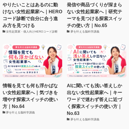
やりたいことはあるのに動
発信や商品づくりが深まら
けない女性起業家へ｜HERO
ない女性起業家へ｜研究テ
コード診断で自分に合う進
ーマを見つける探索スイッ
み方を見つける
チの使い方｜No.65
女性起業家・個人向けHEROコード診断
夢を叶える脳科学講義
情報を見ても何も浮かばな
AIに聞いても浅い答えしか
い女性起業家へ｜気づきを
出ない女性起業家へ｜キー
増やす探索スイッチの使い
ワードで迷わず答えに近づ
方｜No.64
く探索スイッチの使い方｜
No.63
夢を叶える脳科学講義
夢を叶える脳科学講義