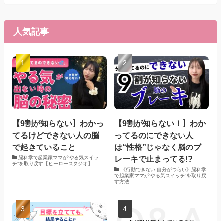
人気記事
【9割が知らない】わかっ
【9割が知らない！】わか
てるけどできない人の脳
ってるのにできない人
で起きていること
は“性格”じゃなく脳のブ
レーキで止まってる!?
脳科学で起業家ママが“やる気スイッ
チ”を取り戻す【ヒーロースタジオ】
《行動できない 自分がつらい》脳科学
で起業家ママが“やる気スイッチ”を取り戻
す方法