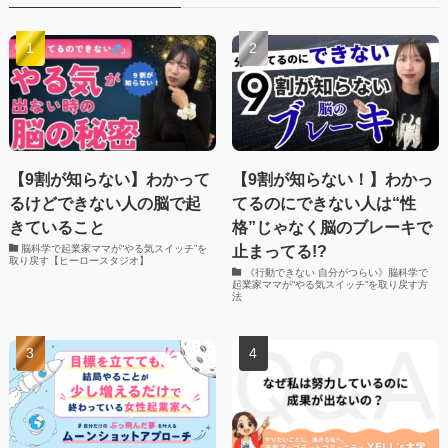
【9割が知らない】わかって
【9割が知らない！】わかっ
るけどできない人の脳で起
てるのにできない人は“性
きていること
格”じゃなく脳のブレーキで
止まってる!?
脳科学で起業家ママが“やる気スイッチ”を
取り戻す【ヒーロースタジオ】
《行動できない 自分がつらい》脳科学で
起業家ママが“やる気スイッチ”を取り戻す方
法