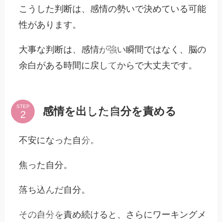
こうした判断は、感情の勢いで決めている可能
性があります。
ヒーロー
スタジオ
大事な判断は、感情が強い瞬間ではなく、脳の
脳科学で
起業家マ
マが“や
余白がある時間に戻してからで大丈夫です。
る気スイ
ッチ”を
取り戻す
【ヒーロ
ースタジ
オ】
女性起業
家のため
《行動で
STEP
のお悩み
感情を出した自分を責める
きない
解決
自分がつ
らい》脳
科学で起
発信でき
業家ママ
ない女性
が“やる
不安になった自分。
起業家さ
気スイッ
んへ
チ”を取
り戻す方
YELL's
法
大学と
は？
学んでも
焦った自分。
行動でき
ない女性
《頑張っ
起業家さ
ているの
YELL’s
HEROコ
んへ
に結果が
大学学長
ード診断
出ない》
｜吉野加
落ち込んだ自分。
とは？
脳科学
容子とは
で“報わ
自信がな
れる行
い女性起
動”に変
HEROコ
業家さん
夢を叶え
わる習慣
その自分を責め続けると、さらにワーキングメ
ード診断
へ
る脳科学
結果から