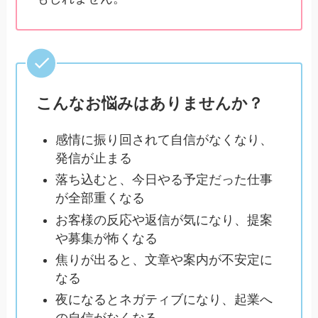
こんなお悩みはありませんか？
感情に振り回されて自信がなくなり、
発信が止まる
落ち込むと、今日やる予定だった仕事
が全部重くなる
お客様の反応や返信が気になり、提案
や募集が怖くなる
焦りが出ると、文章や案内が不安定に
なる
夜になるとネガティブになり、起業へ