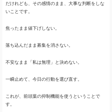
だけれども、その感情のまま、大事な判断をしな
いことです。
焦ったまま値下げしない。
落ち込んだまま募集を消さない。
不安なまま「私は無理」と決めない。
一瞬止めて、今日の行動を選び直す。
これが、前頭葉の抑制機能を使うということで
す。