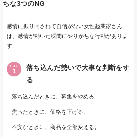
ちな3つのNG
感情に振り回されて自信がない女性起業家さん
は、感情が動いた瞬間にやりがちな行動がありま
す。
落ち込んだ勢いで大事な判断をす
STEP
る
落ち込んだときに、募集をやめる。
焦ったときに、価格を下げる。
不安なときに、商品を全部変える。