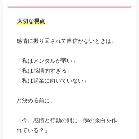
大切な視点
感情に振り回されて自信がないときは、
「私はメンタルが弱い」
「私は感情的すぎる」
「私は起業に向いていない」
と決める前に、
「今、感情と行動の間に一瞬の余白を作
れている？」