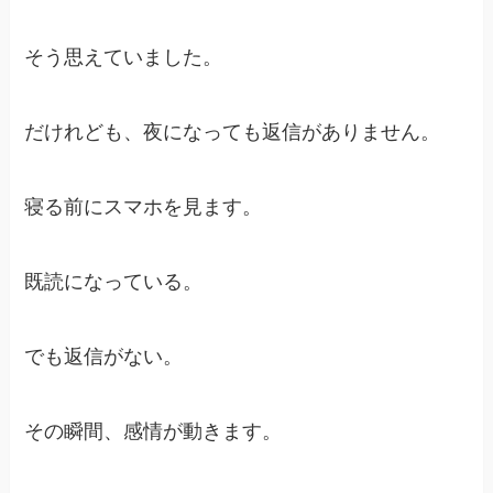
そう思えていました。
だけれども、夜になっても返信がありません。
寝る前にスマホを見ます。
既読になっている。
でも返信がない。
その瞬間、感情が動きます。