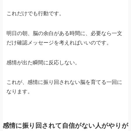
これだけでも行動です。
明日の朝、脳の余白がある時間に、必要なら一文
だけ確認メッセージを考えればいいのです。
感情が出た瞬間に反応しない。
これが、感情に振り回されない脳を育てる一回に
なります。
感情に振り回されて自信がない人がやりが