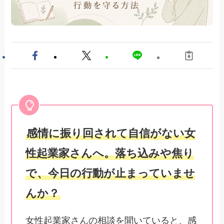
感情に振り回されて自信がない女
性起業家さんへ。落ち込みや焦り
で、今日の行動が止まっていませ
んか？
女性起業家さんの相談を聞いていると、感