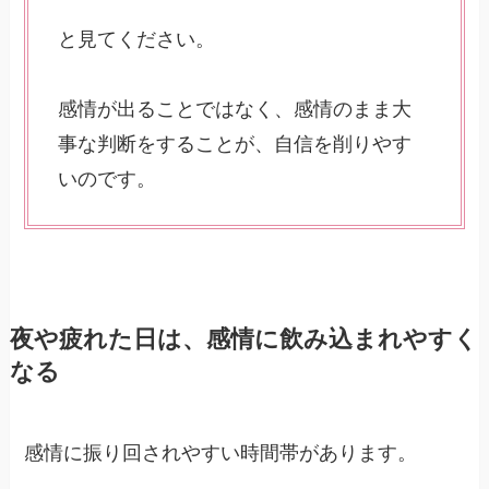
と見てください。
感情が出ることではなく、感情のまま大
事な判断をすることが、自信を削りやす
いのです。
夜や疲れた日は、感情に飲み込まれやすく
なる
感情に振り回されやすい時間帯があります。