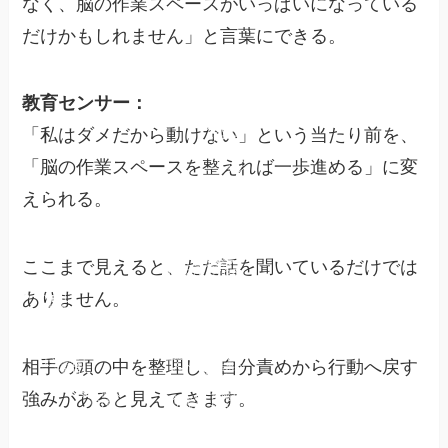
なく、脳の作業スペースがいっぱいになっている
だけかもしれません」と言葉にできる。
ヒーロー
スタジオ
脳科学で
教育センサー：
起業家マ
マが“や
る気スイ
「私はダメだから動けない」という当たり前を、
ッチ”を
取り戻す
【ヒーロ
「脳の作業スペースを整えれば一歩進める」に変
ースタジ
オ】
えられる。
女性起業
家のため
《行動で
のお悩み
きない
解決
自分がつ
らい》脳
科学で起
発信でき
業家ママ
ここまで見えると、ただ話を聞いているだけでは
ない女性
が“やる
起業家さ
気スイッ
んへ
チ”を取
ありません。
YELL's
り戻す方
大学と
法
は？
学んでも
HEROコ
行動でき
ード診断
ない女性
《頑張っ
とは？
YELL’s
起業家さ
ているの
大学学長
相手の頭の中を整理し、自分責めから行動へ戻す
んへ
に結果が
｜吉野加
出ない》
容子とは
女性起業
脳科学
家・個人
強みがあると見えてきます。
で“報わ
自信がな
向け
れる行
い女性起
HEROコ
夢を叶え
動”に変
業家さん
ード診断
る脳科学
わる習慣
へ
講義