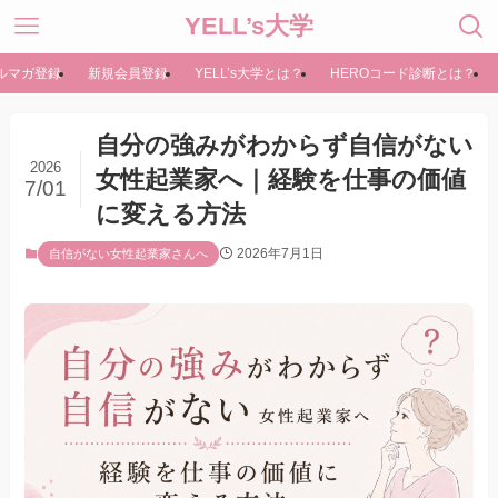
YELL’s大学
ルマガ登録
新規会員登録
YELL’s大学とは？
HEROコード診断とは？
自分の強みがわからず自信がない
2026
女性起業家へ｜経験を仕事の価値
7/01
に変える方法
2026年7月1日
自信がない女性起業家さんへ