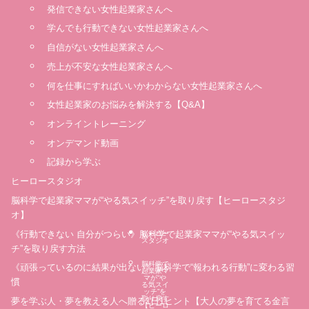
発信できない女性起業家さんへ
学んでも行動できない女性起業家さんへ
自信がない女性起業家さんへ
売上が不安な女性起業家さんへ
何を仕事にすればいいかわからない女性起業家さんへ
女性起業家のお悩みを解決する【Q&A】
オンライントレーニング
オンデマンド動画
記録から学ぶ
ヒーロースタジオ
脳科学で起業家ママが“やる気スイッチ”を取り戻す【ヒーロースタジ
オ】
《行動できない 自分がつらい》脳科学で起業家ママが“やる気スイッ
ヒーロー
スタジオ
チ”を取り戻す方法
脳科学で
《頑張っているのに結果が出ない》脳科学で“報われる行動”に変わる習
起業家マ
マが“や
慣
る気スイ
ッチ”を
取り戻す
夢を学ぶ人・夢を教える人へ贈る1日1ヒント【大人の夢を育てる金言
【ヒーロ