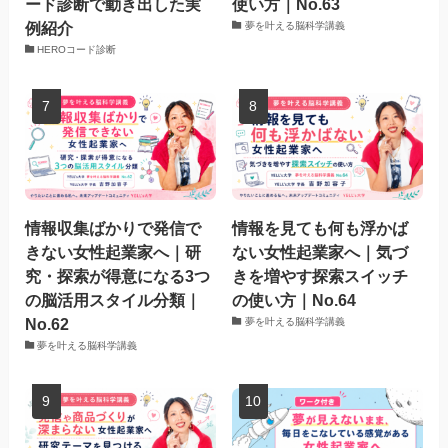
ード診断で動き出した実
使い方｜No.63
例紹介
夢を叶える脳科学講義
HEROコード診断
情報収集ばかりで発信で
情報を見ても何も浮かば
きない女性起業家へ｜研
ない女性起業家へ｜気づ
究・探索が得意になる3つ
きを増やす探索スイッチ
の脳活用スタイル分類｜
の使い方｜No.64
No.62
夢を叶える脳科学講義
夢を叶える脳科学講義