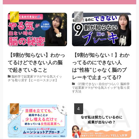
【9割が知らない】わかっ
【9割が知らない！】わか
てるけどできない人の脳
ってるのにできない人
で起きていること
は“性格”じゃなく脳のブ
レーキで止まってる!?
脳科学で起業家ママが“やる気スイッ
チ”を取り戻す【ヒーロースタジオ】
《行動できない 自分がつらい》脳科学
で起業家ママが“やる気スイッチ”を取り戻
す方法