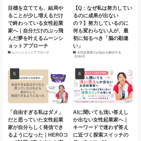
目標を立てても、結局や
【Q：なぜ私は努力してい
ることが少し増えるだけ
るのに成果が出ない
で終わっている女性起業
の？】努力しているのに
家へ｜自分だけのぶっ飛
何も変わらない人が、最
んだ夢を叶えるムーンシ
初に知るべき「脳の勘違
ョットアプローチ
い」
ムーンショットアプローチ
女性起業家のお悩みを解決する
【Q&A】
「自由すぎる私はダメ」
AIに聞いても浅い答えし
だと思っていた女性起業
か出ない女性起業家へ｜
家が自分らしく発信でき
キーワードで迷わず答え
るようになった｜HEROコ
に近づく探索スイッチの