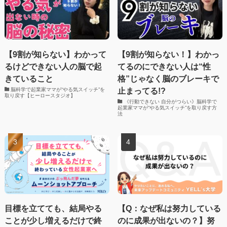
【9割が知らない】わかって
【9割が知らない！】わかっ
るけどできない人の脳で起
てるのにできない人は“性
きていること
格”じゃなく脳のブレーキで
止まってる!?
脳科学で起業家ママが“やる気スイッチ”を
取り戻す【ヒーロースタジオ】
《行動できない 自分がつらい》脳科学で
起業家ママが“やる気スイッチ”を取り戻す方
法
目標を立てても、結局やる
【Q：なぜ私は努力している
ことが少し増えるだけで終
のに成果が出ないの？】努