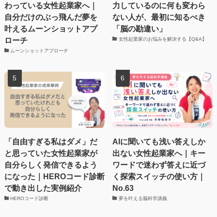
わっている女性起業家へ｜
力しているのに何も変わら
自分だけのぶっ飛んだ夢を
ない人が、最初に知るべき
叶えるムーンショットアプ
「脳の勘違い」
ローチ
女性起業家のお悩みを解決する【Q&A】
ムーンショットアプローチ
「自由すぎる私はダメ」だ
AIに聞いても浅い答えしか
と思っていた女性起業家が
出ない女性起業家へ｜キー
自分らしく発信できるよう
ワードで迷わず答えに近づ
になった｜HEROコード診断
く探索スイッチの使い方｜
で動き出した実例紹介
No.63
HEROコード診断
夢を叶える脳科学講義