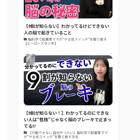
【9割が知らない】わかってるけどできない
人の脳で起きていること
脳科学で起業家ママが“やる気スイッチ”を取り戻す
【ヒーロースタジオ】
【9割が知らない！】わかってるのにできな
い人は“性格”じゃなく脳のブレーキで止まっ
てる!?
《行動できない 自分がつらい》脳科学で起業家ママ
が“やる気スイッチ”を取り戻す方法