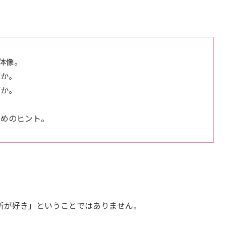
体像。
何か。
何か。
ためのヒント。
析が好き」ということではありません。