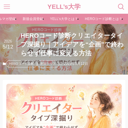
YELL’s大学
ルマガ登録
新規会員登録
YELL’s大学とは？
HEROコード診断とは？
HEROコード診断クリエイタータイ
2026
プ深掘り｜アイデアを“企画”で終わ
5/12
らせず仕事に変える方法
2026年5月12日
HEROコード診断
創造クラス