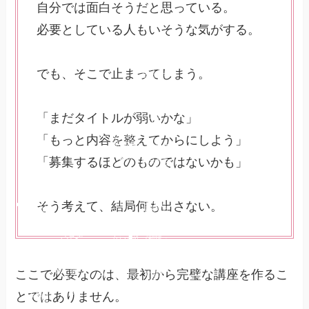
自分では面白そうだと思っている。
必要としている人もいそうな気がする。
ヒーロー
スタジオ
脳科学で
でも、そこで止まってしまう。
起業家マ
マが“や
る気スイ
ッチ”を
取り戻す
【ヒーロ
「まだタイトルが弱いかな」
ースタジ
オ】
女性起業
「もっと内容を整えてからにしよう」
家のため
《行動で
のお悩み
きない
解決
「募集するほどのものではないかも」
自分がつ
らい》脳
科学で起
発信でき
業家ママ
ない女性
が“やる
起業家さ
気スイッ
んへ
チ”を取
そう考えて、結局何も出さない。
YELL's
り戻す方
大学と
法
は？
学んでも
HEROコ
行動でき
ード診断
ない女性
《頑張っ
とは？
YELL’s
起業家さ
ているの
大学学長
んへ
に結果が
｜吉野加
出ない》
容子とは
女性起業
脳科学
家・個人
ここで必要なのは、最初から完璧な講座を作るこ
で“報わ
自信がな
向け
れる行
い女性起
HEROコ
夢を叶え
動”に変
業家さん
ード診断
とではありません。
る脳科学
わる習慣
へ
講義