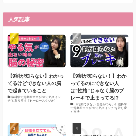
人気記事
【9割が知らない】わかっ
【9割が知らない！】わか
てるけどできない人の脳
ってるのにできない人
で起きていること
は“性格”じゃなく脳のブ
レーキで止まってる!?
脳科学で起業家ママが“やる気スイッ
チ”を取り戻す【ヒーロースタジオ】
《行動できない 自分がつらい》脳科学
で起業家ママが“やる気スイッチ”を取り戻
す方法