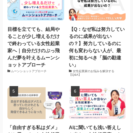
目標を立てても、結局や
【Q：なぜ私は努力してい
ることが少し増えるだけ
るのに成果が出ない
で終わっている女性起業
の？】努力しているのに
家へ｜自分だけのぶっ飛
何も変わらない人が、最
んだ夢を叶えるムーンシ
初に知るべき「脳の勘違
ョットアプローチ
い」
ムーンショットアプローチ
女性起業家のお悩みを解決する
【Q&A】
「自由すぎる私はダメ」
AIに聞いても浅い答えし