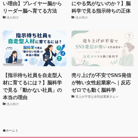
い理由】プレイヤー脳から
にやる気がないのか？】脳
リーダー脳へ育てる方法
科学で見る指示待ちの正体
法人向け
法人向け
【指示待ち社員を自走型人
売り上げが不安でSNS発信
材に育てるには？】脳科学
が怖い女性起業家へ｜反応
で見る「動かない社員」の
ゼロでも動く脳科学
本当の理由
売上が不安な女性起業家さんへ
法人向け
ホーム