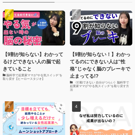
【9割が知らない】わかって
【9割が知らない！】わかっ
るけどできない人の脳で起
てるのにできない人は“性
きていること
格”じゃなく脳のブレーキで
止まってる!?
脳科学で起業家ママが“やる気スイッチ”を
取り戻す【ヒーロースタジオ】
《行動できない 自分がつらい》脳科学で
起業家ママが“やる気スイッチ”を取り戻す方
法