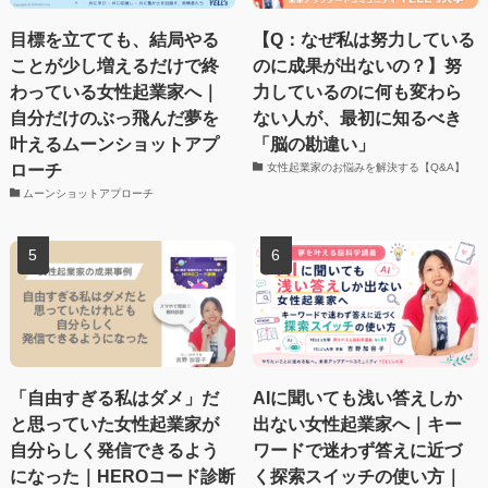
目標を立てても、結局やる
【Q：なぜ私は努力している
ことが少し増えるだけで終
のに成果が出ないの？】努
わっている女性起業家へ｜
力しているのに何も変わら
自分だけのぶっ飛んだ夢を
ない人が、最初に知るべき
叶えるムーンショットアプ
「脳の勘違い」
ローチ
女性起業家のお悩みを解決する【Q&A】
ムーンショットアプローチ
「自由すぎる私はダメ」だ
AIに聞いても浅い答えしか
と思っていた女性起業家が
出ない女性起業家へ｜キー
自分らしく発信できるよう
ワードで迷わず答えに近づ
になった｜HEROコード診断
く探索スイッチの使い方｜