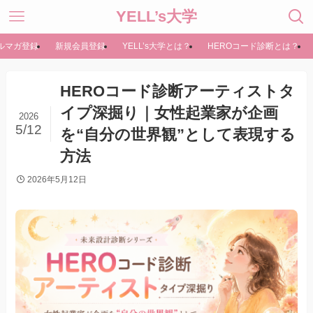
YELL’s大学
ルマガ登録
新規会員登録
YELL’s大学とは？
HEROコード診断とは？
HEROコード診断アーティストタ
イプ深掘り｜女性起業家が企画
2026
5/12
を“自分の世界観”として表現する
方法
2026年5月12日