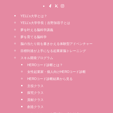
YELL’s大学とは？
YELL’s大学学長｜吉野加容子とは
夢を叶える脳科学講義
夢を育てる脳科学
脳の当たり前を書きかえる体験型アドベンチャー
⽬標到達が上⼿になる起業家脳トレーニング
スキル開発プログラム
HEROコード診断とは？
女性起業家・個人向けHEROコード診断
HEROコード診断結果から見る
主役クラス
探究クラス
貢献クラス
創造クラス