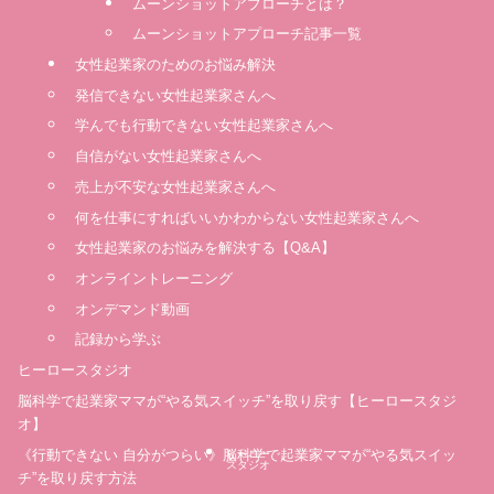
ムーンショットアプローチとは？
ムーンショットアプローチ記事一覧
女性起業家のためのお悩み解決
発信できない女性起業家さんへ
学んでも行動できない女性起業家さんへ
自信がない女性起業家さんへ
売上が不安な女性起業家さんへ
何を仕事にすればいいかわからない女性起業家さんへ
女性起業家のお悩みを解決する【Q&A】
オンライントレーニング
オンデマンド動画
記録から学ぶ
ヒーロースタジオ
脳科学で起業家ママが“やる気スイッチ”を取り戻す【ヒーロースタジ
オ】
《行動できない 自分がつらい》脳科学で起業家ママが“やる気スイッ
ヒーロー
スタジオ
チ”を取り戻す方法