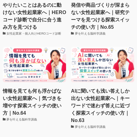
やりたいことはあるのに動
発信や商品づくりが深まら
けない女性起業家へ｜HERO
ない女性起業家へ｜研究テ
コード診断で自分に合う進
ーマを見つける探索スイッ
み方を見つける
チの使い方｜No.65
女性起業家・個人向けHEROコード診断
夢を叶える脳科学講義
情報を見ても何も浮かばな
AIに聞いても浅い答えしか
い女性起業家へ｜気づきを
出ない女性起業家へ｜キー
増やす探索スイッチの使い
ワードで迷わず答えに近づ
方｜No.64
く探索スイッチの使い方｜
No.63
夢を叶える脳科学講義
夢を叶える脳科学講義