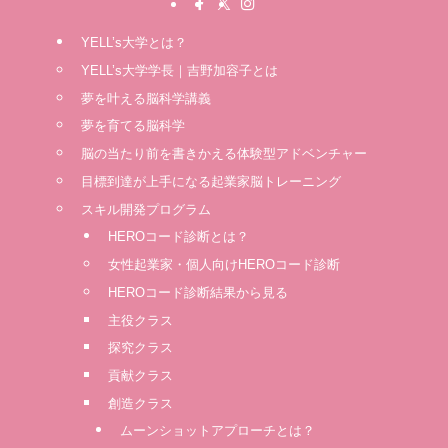
YELL’s大学とは？
YELL’s大学学長｜吉野加容子とは
夢を叶える脳科学講義
夢を育てる脳科学
脳の当たり前を書きかえる体験型アドベンチャー
⽬標到達が上⼿になる起業家脳トレーニング
スキル開発プログラム
HEROコード診断とは？
女性起業家・個人向けHEROコード診断
HEROコード診断結果から見る
主役クラス
探究クラス
貢献クラス
創造クラス
ムーンショットアプローチとは？