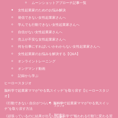
ムーンショットアプローチ記事一覧
女性起業家のためのお悩み解決
発信できない女性起業家さんへ
学んでも行動できない女性起業家さんへ
自信がない女性起業家さんへ
売上が不安な女性起業家さんへ
何を仕事にすればいいかわからない女性起業家さんへ
女性起業家のお悩みを解決する【Q&A】
オンライントレーニング
オンデマンド動画
記録から学ぶ
ヒーロースタジオ
脳科学で起業家ママが“やる気スイッチ”を取り戻す【ヒーロースタジ
オ】
《行動できない 自分がつらい》脳科学で起業家ママが“やる気スイッ
ヒーロー
スタジオ
チ”を取り戻す方法
脳科学で
《頑張っているのに結果が出ない》脳科学で“報われる行動”に変わる習
起業家マ