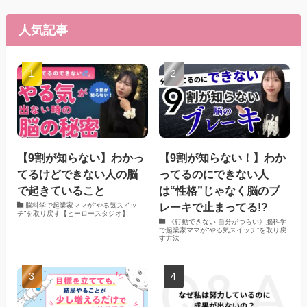
人気記事
【9割が知らない】わかっ
【9割が知らない！】わか
てるけどできない人の脳
ってるのにできない人
で起きていること
は“性格”じゃなく脳のブ
レーキで止まってる!?
脳科学で起業家ママが“やる気スイッ
チ”を取り戻す【ヒーロースタジオ】
《行動できない 自分がつらい》脳科学
で起業家ママが“やる気スイッチ”を取り戻
す方法