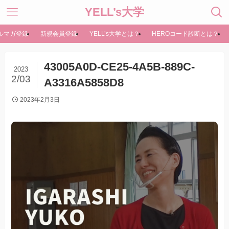
YELL’s大学
ルマガ登録
新規会員登録
YELL’s大学とは？
HEROコード診断とは？
43005A0D-CE25-4A5B-889C-
2023
2/03
A3316A5858D8
2023年2月3日