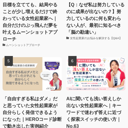
目標を立てても、結局やる
【Q：なぜ私は努力している
ことが少し増えるだけで終
のに成果が出ないの？】努
わっている女性起業家へ｜
力しているのに何も変わら
自分だけのぶっ飛んだ夢を
ない人が、最初に知るべき
叶えるムーンショットアプ
「脳の勘違い」
ローチ
女性起業家のお悩みを解決する【Q&A】
ムーンショットアプローチ
「自由すぎる私はダメ」だ
AIに聞いても浅い答えしか
と思っていた女性起業家が
出ない女性起業家へ｜キー
自分らしく発信できるよう
ワードで迷わず答えに近づ
になった｜HEROコード診断
く探索スイッチの使い方｜
で動き出した実例紹介
No.63