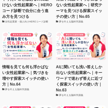
けない女性起業家へ｜HERO
ない女性起業家へ｜研究テ
コード診断で自分に合う進
ーマを見つける探索スイッ
み方を見つける
チの使い方｜No.65
女性起業家・個人向けHEROコード診断
夢を叶える脳科学講義
情報を見ても何も浮かばな
AIに聞いても浅い答えしか
い女性起業家へ｜気づきを
出ない女性起業家へ｜キー
増やす探索スイッチの使い
ワードで迷わず答えに近づ
方｜No.64
く探索スイッチの使い方｜
No.63
夢を叶える脳科学講義
夢を叶える脳科学講義