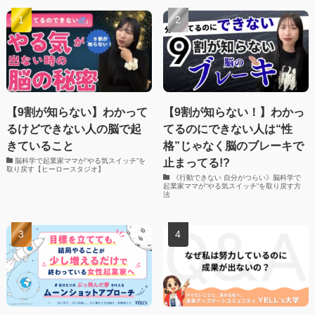
【9割が知らない】わかって
【9割が知らない！】わかっ
るけどできない人の脳で起
てるのにできない人は“性
きていること
格”じゃなく脳のブレーキで
止まってる!?
脳科学で起業家ママが“やる気スイッチ”を
取り戻す【ヒーロースタジオ】
《行動できない 自分がつらい》脳科学で
起業家ママが“やる気スイッチ”を取り戻す方
法