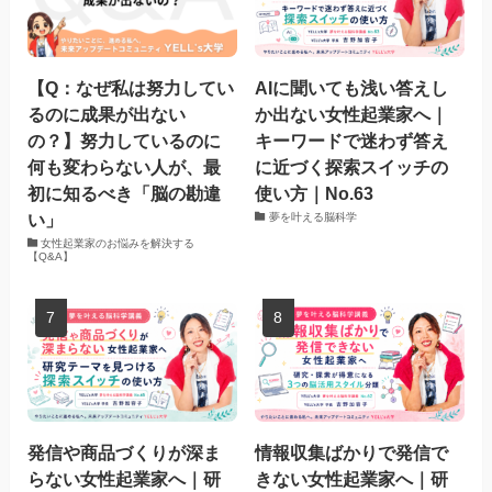
【Q：なぜ私は努力してい
AIに聞いても浅い答えし
るのに成果が出ない
か出ない女性起業家へ｜
の？】努力しているのに
キーワードで迷わず答え
何も変わらない人が、最
に近づく探索スイッチの
初に知るべき「脳の勘違
使い方｜No.63
い」
夢を叶える脳科学
女性起業家のお悩みを解決する
【Q&A】
発信や商品づくりが深ま
情報収集ばかりで発信で
らない女性起業家へ｜研
きない女性起業家へ｜研