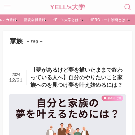
YELL’s大学
ルマガ登録
新規会員登録
YELL’s大学とは？
HEROコード診断とは？
家族
– tag –
【夢があるけど夢を描いたままで終わ
2024
っている人へ】自分のやりたいこと家
12/21
族へのを見つけ夢を叶え始めるには？
夢の叶え方