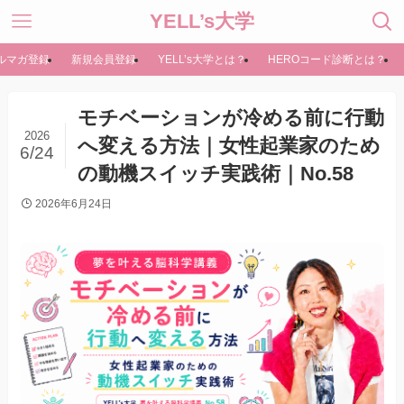
YELL’s大学
ルマガ登録
新規会員登録
YELL’s大学とは？
HEROコード診断とは？
モチベーションが冷める前に行動
2026
へ変える方法｜女性起業家のため
6/24
の動機スイッチ実践術｜No.58
2026年6月24日