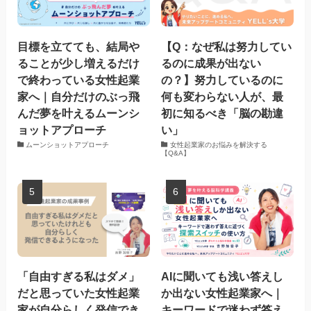
目標を立てても、結局や
【Q：なぜ私は努力してい
ることが少し増えるだけ
るのに成果が出ない
で終わっている女性起業
の？】努力しているのに
家へ｜自分だけのぶっ飛
何も変わらない人が、最
んだ夢を叶えるムーンシ
初に知るべき「脳の勘違
ョットアプローチ
い」
ムーンショットアプローチ
女性起業家のお悩みを解決する
【Q&A】
「自由すぎる私はダメ」
AIに聞いても浅い答えし
だと思っていた女性起業
か出ない女性起業家へ｜
家が自分らしく発信でき
キーワードで迷わず答え