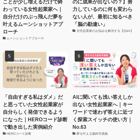
ことが少し増えるだけで終
のに成果が出ないの？】努
わっている女性起業家へ｜
力しているのに何も変わら
自分だけのぶっ飛んだ夢を
ない人が、最初に知るべき
叶えるムーンショットアプ
「脳の勘違い」
ローチ
女性起業家のお悩みを解決する【Q&A】
ムーンショットアプローチ
「自由すぎる私はダメ」だ
AIに聞いても浅い答えしか
と思っていた女性起業家が
出ない女性起業家へ｜キー
自分らしく発信できるよう
ワードで迷わず答えに近づ
になった｜HEROコード診断
く探索スイッチの使い方｜
で動き出した実例紹介
No.63
HEROコード診断
夢を叶える脳科学講義