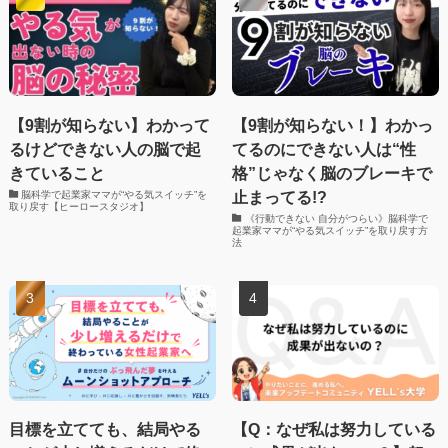
【9割が知らない】わかって
【9割が知らない！】わかっ
るけどできない人の脳で起
てるのにできない人は“性
きていること
格”じゃなく脳のブレーキで
止まってる!?
脳科学で起業家ママが“やる気スイッチ”を
取り戻す【ヒーロースタジオ】
《行動できない 自分がつらい》脳科学で
起業家ママが“やる気スイッチ”を取り戻す方
法
目標を立てても、結局やる
【Q：なぜ私は努力している