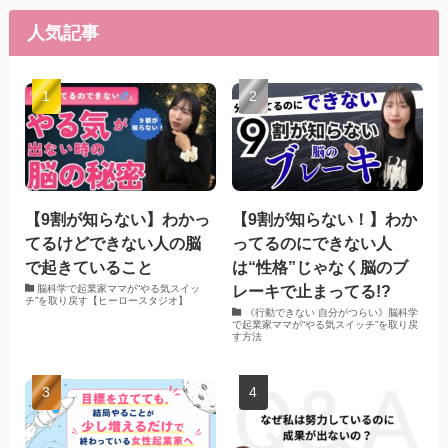
人気記事
【9割が知らない】わかっ
【9割が知らない！】わか
てるけどできない人の脳
ってるのにできない人
で起きていること
は“性格”じゃなく脳のブ
レーキで止まってる!?
脳科学で起業家ママが“やる気スイッ
チ”を取り戻す【ヒーロースタジオ】
《行動できない 自分がつらい》脳科学
で起業家ママが“やる気スイッチ”を取り戻
す方法