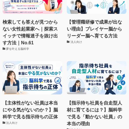
検索しても答えが見つから
【管理職研修で成果が出な
ない女性起業家へ｜探索ス
い理由】プレイヤー脳から
イッチで情報迷子を抜け出
リーダー脳へ育てる方法
す方法｜No.61
法人向け
夢を叶える脳科学
【主体性がない社員は本当
【指示待ち社員を自走型人
にやる気がないのか？】脳
材に育てるには？】脳科学
科学で見る指示待ちの正体
で見る「動かない社員」の
本当の理由
法人向け