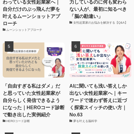
わっている女性起業家へ｜
力しているのに何も変わら
自分だけのぶっ飛んだ夢を
ない人が、最初に知るべき
叶えるムーンショットアプ
「脳の勘違い」
ローチ
女性起業家のお悩みを解決する【Q&A】
ムーンショットアプローチ
「自由すぎる私はダメ」だ
AIに聞いても浅い答えしか
と思っていた女性起業家が
出ない女性起業家へ｜キー
自分らしく発信できるよう
ワードで迷わず答えに近づ
になった｜HEROコード診断
く探索スイッチの使い方｜
で動き出した実例紹介
No.63
HEROコード診断
夢を叶える脳科学