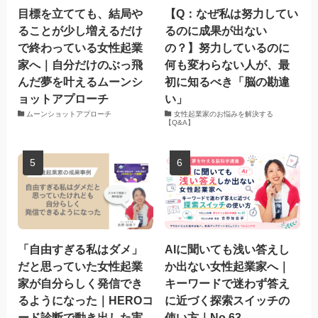
目標を立てても、結局や
【Q：なぜ私は努力してい
ることが少し増えるだけ
るのに成果が出ない
で終わっている女性起業
の？】努力しているのに
家へ｜自分だけのぶっ飛
何も変わらない人が、最
んだ夢を叶えるムーンシ
初に知るべき「脳の勘違
ョットアプローチ
い」
ムーンショットアプローチ
女性起業家のお悩みを解決する
【Q&A】
「自由すぎる私はダメ」
AIに聞いても浅い答えし
だと思っていた女性起業
か出ない女性起業家へ｜
家が自分らしく発信でき
キーワードで迷わず答え
るようになった｜HEROコ
に近づく探索スイッチの
ード診断で動き出した実
使い方｜No.63