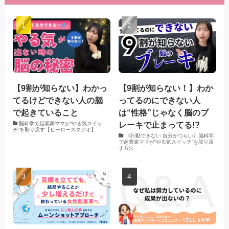
【9割が知らない】わかっ
【9割が知らない！】わか
てるけどできない人の脳
ってるのにできない人
で起きていること
は“性格”じゃなく脳のブ
レーキで止まってる!?
脳科学で起業家ママが“やる気スイッ
チ”を取り戻す【ヒーロースタジオ】
《行動できない 自分がつらい》脳科学
で起業家ママが“やる気スイッチ”を取り戻
す方法