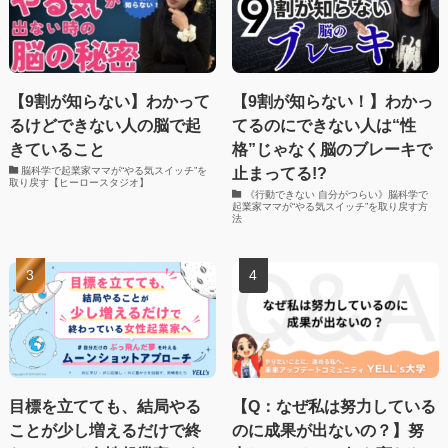
【9割が知らない】わかって
【9割が知らない！】わかっ
るけどできない人の脳で起
てるのにできない人は“性
きていること
格”じゃなく脳のブレーキで
止まってる!?
脳科学で起業家ママが“やる気スイッチ”を
取り戻す【ヒーロースタジオ】
《行動できない 自分がつらい》脳科学で
起業家ママが“やる気スイッチ”を取り戻す方
法
目標を立てても、結局やる
【Q：なぜ私は努力している
ことが少し増えるだけで終
のに成果が出ないの？】努