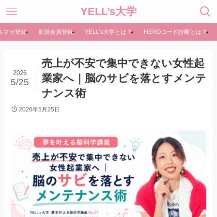
YELL’s大学
ルマガ登録
新規会員登録
YELL’s大学とは？
HEROコード診断とは？
売上が不安で集中できない女性起
2026
業家へ｜脳のサビを落とすメンテ
5/25
ナンス術
2026年5月25日