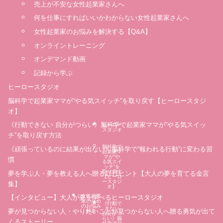
売上が不安な女性起業家さんへ
何を仕事にすればいいかわからない女性起業家さんへ
女性起業家のお悩みを解決する【Q&A】
オンライントレーニング
オンデマンド動画
記録から学ぶ
ヒーロースタジオ
脳科学で起業家ママが“やる気スイッチ”を取り戻す【ヒーロースタジ
オ】
《行動できない 自分がつらい》脳科学で起業家ママが“やる気スイッ
ヒーロー
スタジオ
チ”を取り戻す方法
脳科学で
《頑張っているのに結果が出ない》脳科学で“報われる行動”に変わる習
起業家マ
マが“や
慣
る気スイ
ッチ”を
取り戻す
夢を学ぶ人・夢を教える人へ贈る1日1ヒント【大人の夢を育てる金言
【ヒーロ
ースタジ
集】
オ】
女性起業
【インタビュー】大人が夢を学べるヒーロースタジオ
家のため
《行動で
のお悩み
きない
夢が見つからない人・やりたいことが見つからない人へ贈る勇気が出て
解決
自分がつ
らい》脳
くるストーリー