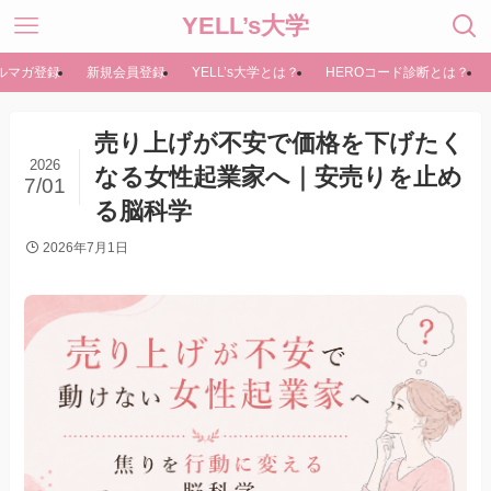
YELL’s大学
ルマガ登録
新規会員登録
YELL’s大学とは？
HEROコード診断とは？
売り上げが不安で価格を下げたく
2026
なる女性起業家へ｜安売りを止め
7/01
る脳科学
2026年7月1日