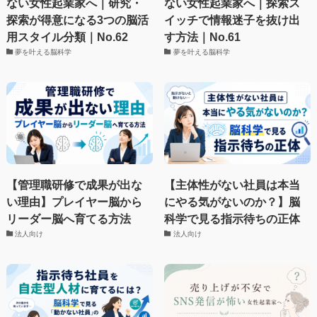
ない女性起業家へ｜研究・
ない女性起業家へ｜探索ス
探索が得意になる3つの脳活
イッチで情報迷子を抜け出
用スタイル分類｜No.62
す方法｜No.61
夢を叶える脳科学
夢を叶える脳科学
【管理職研修で成果が出な
【主体性がない社員は本当
い理由】プレイヤー脳から
にやる気がないのか？】脳
リーダー脳へ育てる方法
科学で見る指示待ちの正体
法人向け
法人向け