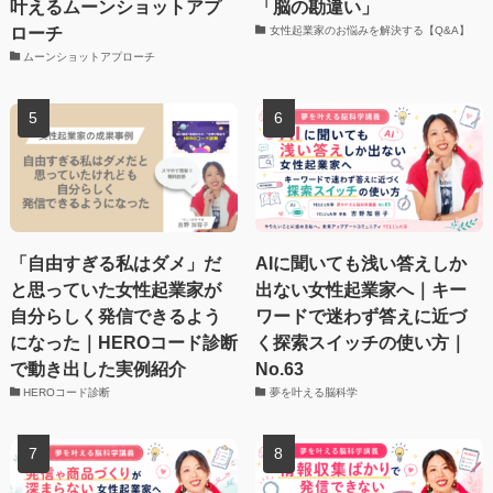
叶えるムーンショットアプ
「脳の勘違い」
ローチ
女性起業家のお悩みを解決する【Q&A】
ムーンショットアプローチ
「自由すぎる私はダメ」だ
AIに聞いても浅い答えしか
と思っていた女性起業家が
出ない女性起業家へ｜キー
自分らしく発信できるよう
ワードで迷わず答えに近づ
になった｜HEROコード診断
く探索スイッチの使い方｜
で動き出した実例紹介
No.63
HEROコード診断
夢を叶える脳科学