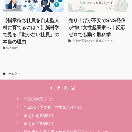
【指示待ち社員を自走型人
売り上げが不安でSNS発信
材に育てるには？】脳科学
が怖い女性起業家へ｜反応
で見る「動かない社員」の
ゼロでも動く脳科学
本当の理由
売上が不安な女性起業家さんへ
法人向け
ホーム
YELL’s大学とは？
YELL’s大学学長｜吉野加容子とは
夢を叶える脳科学
夢を育てる脳科学
脳の当たり前を書きかえる体験型アドベンチャー