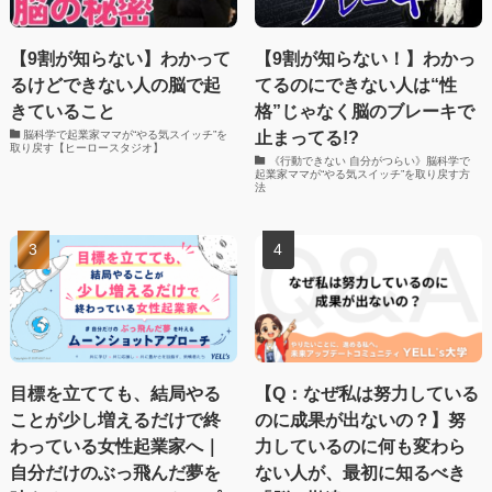
【9割が知らない】わかって
【9割が知らない！】わかっ
るけどできない人の脳で起
てるのにできない人は“性
きていること
格”じゃなく脳のブレーキで
止まってる!?
脳科学で起業家ママが“やる気スイッチ”を
取り戻す【ヒーロースタジオ】
《行動できない 自分がつらい》脳科学で
起業家ママが“やる気スイッチ”を取り戻す方
法
目標を立てても、結局やる
【Q：なぜ私は努力している
ことが少し増えるだけで終
のに成果が出ないの？】努
わっている女性起業家へ｜
力しているのに何も変わら
自分だけのぶっ飛んだ夢を
ない人が、最初に知るべき