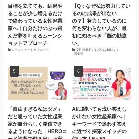
目標を立てても、結局や
【Q：なぜ私は努力してい
ることが少し増えるだけ
るのに成果が出ない
で終わっている女性起業
の？】努力しているのに
家へ｜自分だけのぶっ飛
何も変わらない人が、最
んだ夢を叶えるムーンシ
初に知るべき「脳の勘違
ョットアプローチ
い」
ムーンショットアプローチ
女性起業家のお悩みを解決する
【Q&A】
「自由すぎる私はダメ」
AIに聞いても浅い答えし
だと思っていた女性起業
か出ない女性起業家へ｜
家が自分らしく発信でき
キーワードで迷わず答え
るようになった｜HEROコ
に近づく探索スイッチの
ード診断で動き出した実
使い方｜No.63