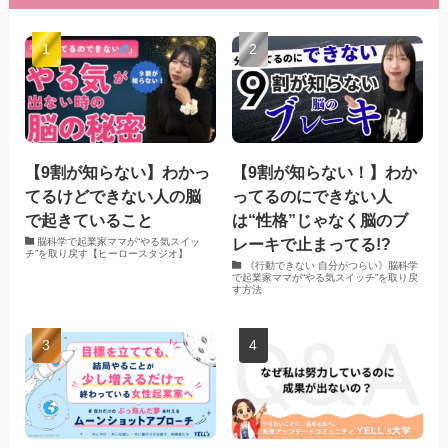
【9割が知らない】わかっ
【9割が知らない！】わか
てるけどできない人の脳
ってるのにできない人
で起きていること
は“性格”じゃなく脳のブ
レーキで止まってる!?
脳科学で起業家ママが“やる気スイッ
チ”を取り戻す【ヒーロースタジオ】
《行動できない 自分がつらい》脳科学
で起業家ママが“やる気スイッチ”を取り戻
す方法