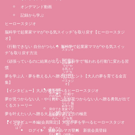
オンデマンド動画
記録から学ぶ
ヒーロースタジオ
脳科学で起業家ママが“やる気スイッチ”を取り戻す【ヒーロースタジ
オ】
《行動できない 自分がつらい》脳科学で起業家ママが“やる気スイッ
ヒーロー
スタジオ
チ”を取り戻す方法
脳科学で
《頑張っているのに結果が出ない》脳科学で“報われる行動”に変わる習
起業家マ
マが“や
慣
る気スイ
ッチ”を
取り戻す
夢を学ぶ人・夢を教える人へ贈る1日1ヒント【大人の夢を育てる金言
【ヒーロ
ースタジ
集】
オ】
女性起業
【インタビュー】大人が夢を学べるヒーロースタジオ
家のため
《行動で
のお悩み
きない
夢が見つからない人・やりたいことが見つからない人へ贈る勇気が出て
解決
自分がつ
らい》脳
くるストーリー
科学で起
発信でき
業家ママ
ない女性
が“やる
夢を叶えたい人へ贈る大人の夢の叶え方の極意
起業家さ
気スイッ
んへ
チ”を取
り戻す方
【インタビュー本編(会員限定)】大人が夢を学べるヒーロースタジオ
YELL's
法
大学と
は？
学んでも
ログイン
無料メルマガ登録
新規会員登録
行動でき
ない女性
《頑張っ