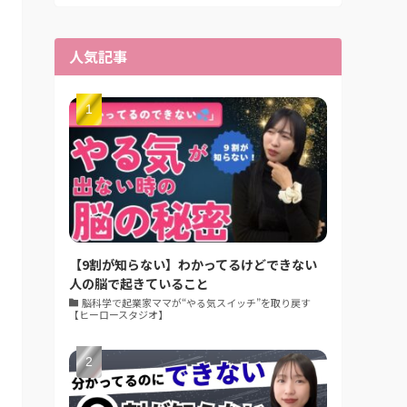
人気記事
【9割が知らない】わかってるけどできない
人の脳で起きていること
脳科学で起業家ママが“やる気スイッチ”を取り戻す
【ヒーロースタジオ】