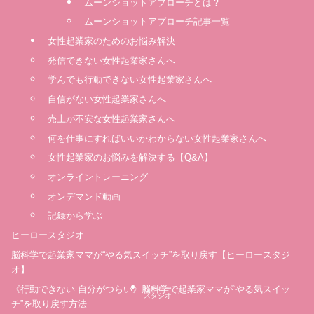
ムーンショットアプローチとは？
ムーンショットアプローチ記事一覧
女性起業家のためのお悩み解決
発信できない女性起業家さんへ
学んでも行動できない女性起業家さんへ
自信がない女性起業家さんへ
売上が不安な女性起業家さんへ
何を仕事にすればいいかわからない女性起業家さんへ
女性起業家のお悩みを解決する【Q&A】
オンライントレーニング
オンデマンド動画
記録から学ぶ
ヒーロースタジオ
脳科学で起業家ママが“やる気スイッチ”を取り戻す【ヒーロースタジ
オ】
《行動できない 自分がつらい》脳科学で起業家ママが“やる気スイッ
ヒーロー
スタジオ
チ”を取り戻す方法