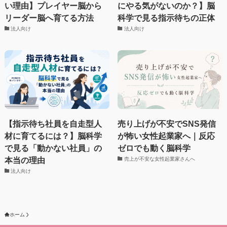
い理由】プレイヤー脳から
にやる気がないのか？】脳
リーダー脳へ育てる方法
科学で見る指示待ちの正体
法人向け
法人向け
【指示待ち社員を自走型人
売り上げが不安でSNS発信
材に育てるには？】脳科学
が怖い女性起業家へ｜反応
で見る「動かない社員」の
ゼロでも動く脳科学
本当の理由
売上が不安な女性起業家さんへ
法人向け
ホーム