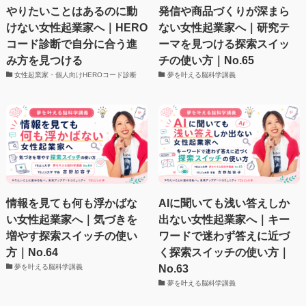
やりたいことはあるのに動
発信や商品づくりが深まら
けない女性起業家へ｜HERO
ない女性起業家へ｜研究テ
コード診断で自分に合う進
ーマを見つける探索スイッ
み方を見つける
チの使い方｜No.65
女性起業家・個人向けHEROコード診断
夢を叶える脳科学講義
情報を見ても何も浮かばな
AIに聞いても浅い答えしか
い女性起業家へ｜気づきを
出ない女性起業家へ｜キー
増やす探索スイッチの使い
ワードで迷わず答えに近づ
方｜No.64
く探索スイッチの使い方｜
No.63
夢を叶える脳科学講義
夢を叶える脳科学講義