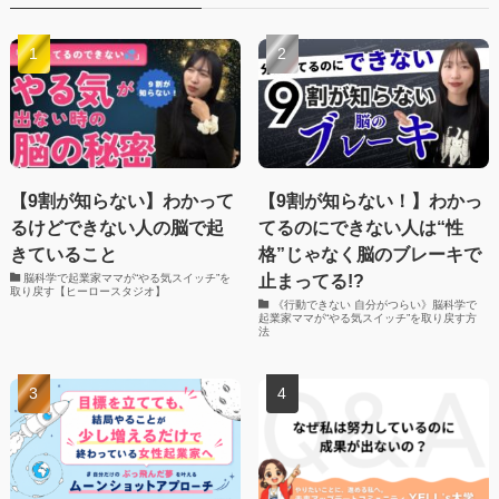
【9割が知らない】わかって
【9割が知らない！】わかっ
るけどできない人の脳で起
てるのにできない人は“性
きていること
格”じゃなく脳のブレーキで
止まってる!?
脳科学で起業家ママが“やる気スイッチ”を
取り戻す【ヒーロースタジオ】
《行動できない 自分がつらい》脳科学で
起業家ママが“やる気スイッチ”を取り戻す方
法