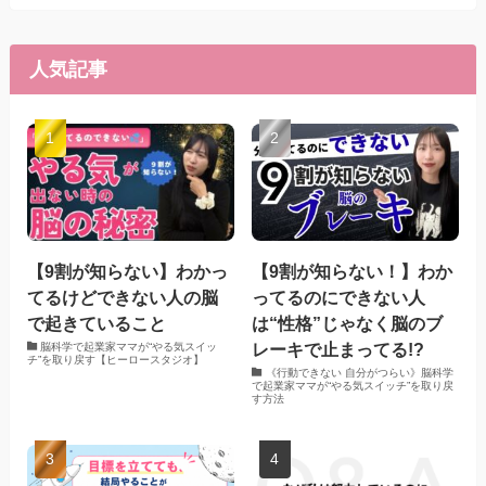
人気記事
【9割が知らない】わかっ
【9割が知らない！】わか
てるけどできない人の脳
ってるのにできない人
で起きていること
は“性格”じゃなく脳のブ
レーキで止まってる!?
脳科学で起業家ママが“やる気スイッ
チ”を取り戻す【ヒーロースタジオ】
《行動できない 自分がつらい》脳科学
で起業家ママが“やる気スイッチ”を取り戻
す方法