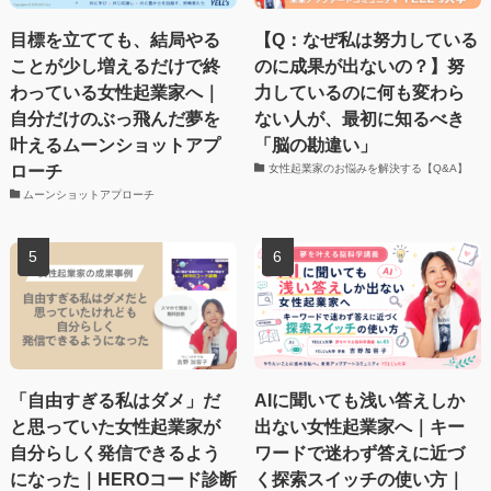
目標を立てても、結局やる
【Q：なぜ私は努力している
ことが少し増えるだけで終
のに成果が出ないの？】努
わっている女性起業家へ｜
力しているのに何も変わら
自分だけのぶっ飛んだ夢を
ない人が、最初に知るべき
叶えるムーンショットアプ
「脳の勘違い」
ローチ
女性起業家のお悩みを解決する【Q&A】
ムーンショットアプローチ
「自由すぎる私はダメ」だ
AIに聞いても浅い答えしか
と思っていた女性起業家が
出ない女性起業家へ｜キー
自分らしく発信できるよう
ワードで迷わず答えに近づ
になった｜HEROコード診断
く探索スイッチの使い方｜