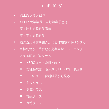
YELL’s大学とは？
YELL’s大学学長｜吉野加容子とは
夢を叶える脳科学講義
夢を育てる脳科学
脳の当たり前を書きかえる体験型アドベンチャー
⽬標到達が上⼿になる起業家脳トレーニング
スキル開発プログラム
HEROコード診断とは？
女性起業家・個人向けHEROコード診断
HEROコード診断結果から見る
主役クラス
探究クラス
貢献クラス
創造クラス