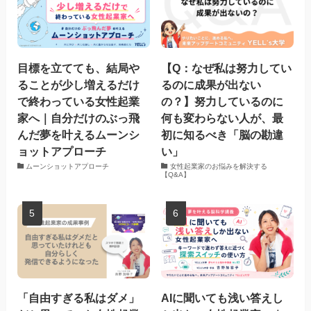
目標を立てても、結局や
【Q：なぜ私は努力してい
ることが少し増えるだけ
るのに成果が出ない
で終わっている女性起業
の？】努力しているのに
家へ｜自分だけのぶっ飛
何も変わらない人が、最
んだ夢を叶えるムーンシ
初に知るべき「脳の勘違
ョットアプローチ
い」
ムーンショットアプローチ
女性起業家のお悩みを解決する
【Q&A】
「自由すぎる私はダメ」
AIに聞いても浅い答えし