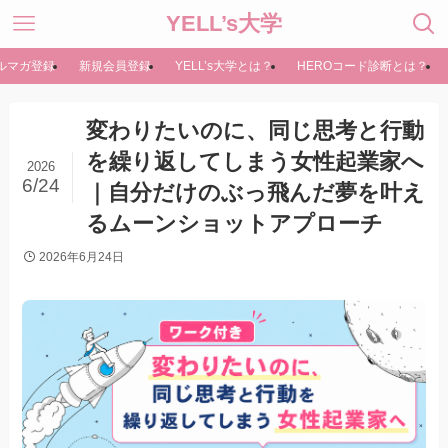
YELL’s大学
ルマガ登録
新規会員登録
YELL’s大学とは？
HEROコード診断とは？
変わりたいのに、同じ思考と行動
を繰り返してしまう女性起業家へ
2026
6/24
｜自分だけのぶっ飛んだ夢を叶え
るムーンショットアプローチ
2026年6月24日