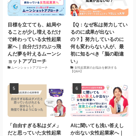
目標を立てても、結局や
【Q：なぜ私は努力してい
ることが少し増えるだけ
るのに成果が出ない
で終わっている女性起業
の？】努力しているのに
家へ｜自分だけのぶっ飛
何も変わらない人が、最
んだ夢を叶えるムーンシ
初に知るべき「脳の勘違
ョットアプローチ
い」
ムーンショットアプローチ
女性起業家のお悩みを解決する
【Q&A】
「自由すぎる私はダメ」
AIに聞いても浅い答えし
だと思っていた女性起業
か出ない女性起業家へ｜