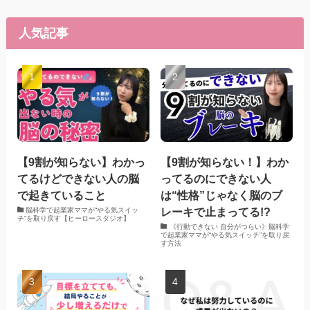
人気記事
【9割が知らない】わかっ
【9割が知らない！】わか
てるけどできない人の脳
ってるのにできない人
で起きていること
は“性格”じゃなく脳のブ
レーキで止まってる!?
脳科学で起業家ママが“やる気スイッ
チ”を取り戻す【ヒーロースタジオ】
《行動できない 自分がつらい》脳科学
で起業家ママが“やる気スイッチ”を取り戻
す方法