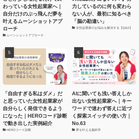
わっている女性起業家へ｜
力しているのに何も変わら
自分だけのぶっ飛んだ夢を
ない人が、最初に知るべき
叶えるムーンショットアプ
「脳の勘違い」
ローチ
女性起業家のお悩みを解決する【Q&A】
ムーンショットアプローチ
「自由すぎる私はダメ」だ
AIに聞いても浅い答えしか
と思っていた女性起業家が
出ない女性起業家へ｜キー
自分らしく発信できるよう
ワードで迷わず答えに近づ
になった｜HEROコード診断
く探索スイッチの使い方｜
で動き出した実例紹介
No.63
HEROコード診断
夢を叶える脳科学