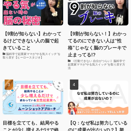
【9割が知らない】わかって
【9割が知らない！】わかっ
るけどできない人の脳で起
てるのにできない人は“性
きていること
格”じゃなく脳のブレーキで
止まってる!?
脳科学で起業家ママが“やる気スイッチ”を
取り戻す【ヒーロースタジオ】
《行動できない 自分がつらい》脳科学で
起業家ママが“やる気スイッチ”を取り戻す方
法
目標を立てても、結局やる
【Q：なぜ私は努力している
ことが少し増えるだけで終
のに成果が出ないの？】努