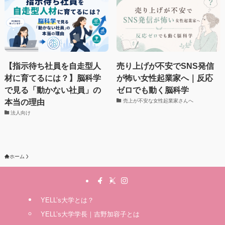
【指示待ち社員を自走型人
売り上げが不安でSNS発信
材に育てるには？】脳科学
が怖い女性起業家へ｜反応
で見る「動かない社員」の
ゼロでも動く脳科学
本当の理由
売上が不安な女性起業家さんへ
法人向け
ホーム
YELL’s大学とは？
YELL’s大学学長｜吉野加容子とは