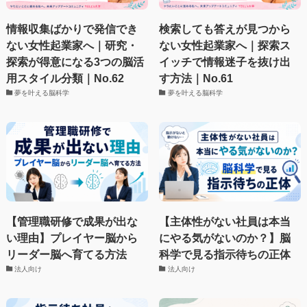
情報収集ばかりで発信でき
検索しても答えが見つから
ない女性起業家へ｜研究・
ない女性起業家へ｜探索ス
探索が得意になる3つの脳活
イッチで情報迷子を抜け出
用スタイル分類｜No.62
す方法｜No.61
夢を叶える脳科学
夢を叶える脳科学
【管理職研修で成果が出な
【主体性がない社員は本当
い理由】プレイヤー脳から
にやる気がないのか？】脳
リーダー脳へ育てる方法
科学で見る指示待ちの正体
法人向け
法人向け