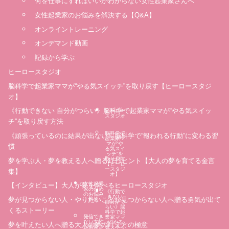
何を仕事にすればいいかわからない女性起業家さんへ
女性起業家のお悩みを解決する【Q&A】
オンライントレーニング
オンデマンド動画
記録から学ぶ
ヒーロースタジオ
脳科学で起業家ママが“やる気スイッチ”を取り戻す【ヒーロースタジ
オ】
《行動できない 自分がつらい》脳科学で起業家ママが“やる気スイッ
ヒーロー
スタジオ
チ”を取り戻す方法
脳科学で
《頑張っているのに結果が出ない》脳科学で“報われる行動”に変わる習
起業家マ
マが“や
慣
る気スイ
ッチ”を
取り戻す
夢を学ぶ人・夢を教える人へ贈る1日1ヒント【大人の夢を育てる金言
【ヒーロ
ースタジ
集】
オ】
女性起業
【インタビュー】大人が夢を学べるヒーロースタジオ
家のため
《行動で
のお悩み
きない
夢が見つからない人・やりたいことが見つからない人へ贈る勇気が出て
解決
自分がつ
らい》脳
くるストーリー
科学で起
発信でき
業家ママ
ない女性
が“やる
夢を叶えたい人へ贈る大人の夢の叶え方の極意
起業家さ
気スイッ