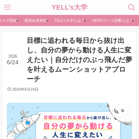
YELL’s大学
ルマガ登録
新規会員登録
YELL’s大学とは？
HEROコード診断とは？
目標に追われる毎日から抜け出
し、自分の夢から動ける人生に変
2026
えたい｜自分だけのぶっ飛んだ夢
6/24
を叶えるムーンショットアプロ
ーチ
2026年6月24日