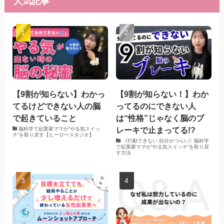
人気記事
【9割が知らない】わかっ
【9割が知らない！】わか
てるけどできない人の脳
ってるのにできない人
で起きていること
は“性格”じゃなく脳のブ
レーキで止まってる!?
脳科学で起業家ママが“やる気スイッ
チ”を取り戻す【ヒーロースタジオ】
《行動できない 自分がつらい》脳科学
で起業家ママが“やる気スイッチ”を取り戻
す方法