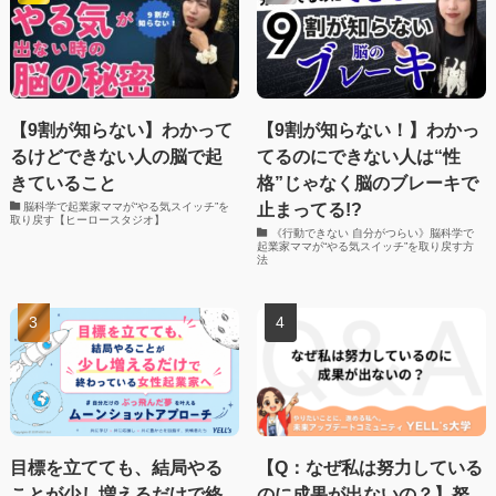
【9割が知らない】わかって
【9割が知らない！】わかっ
るけどできない人の脳で起
てるのにできない人は“性
きていること
格”じゃなく脳のブレーキで
止まってる!?
脳科学で起業家ママが“やる気スイッチ”を
取り戻す【ヒーロースタジオ】
《行動できない 自分がつらい》脳科学で
起業家ママが“やる気スイッチ”を取り戻す方
法
目標を立てても、結局やる
【Q：なぜ私は努力している
ことが少し増えるだけで終
のに成果が出ないの？】努