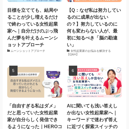
目標を立てても、結局や
【Q：なぜ私は努力してい
ることが少し増えるだけ
るのに成果が出ない
で終わっている女性起業
の？】努力しているのに
家へ｜自分だけのぶっ飛
何も変わらない人が、最
んだ夢を叶えるムーンシ
初に知るべき「脳の勘違
ョットアプローチ
い」
ムーンショットアプローチ
女性起業家のお悩みを解決する
【Q&A】
「自由すぎる私はダメ」
AIに聞いても浅い答えし
だと思っていた女性起業
か出ない女性起業家へ｜
家が自分らしく発信でき
キーワードで迷わず答え
るようになった｜HEROコ
に近づく探索スイッチの