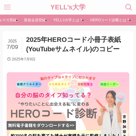
YELL’s大学
ルマガ登録
新規会員登録
YELL’s大学とは？
HEROコード診断とは？
2025年HEROコード小冊子表紙
2025
7/09
(YouTubeサムネイル)のコピー
2025年7月9日