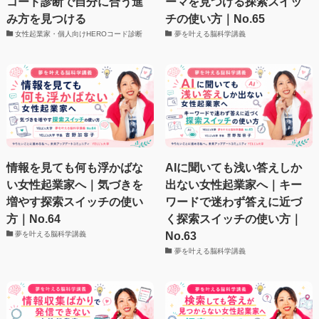
コード診断で自分に合う進
ーマを見つける探索スイッ
み方を見つける
チの使い方｜No.65
女性起業家・個人向けHEROコード診断
夢を叶える脳科学講義
情報を見ても何も浮かばな
AIに聞いても浅い答えしか
い女性起業家へ｜気づきを
出ない女性起業家へ｜キー
増やす探索スイッチの使い
ワードで迷わず答えに近づ
方｜No.64
く探索スイッチの使い方｜
No.63
夢を叶える脳科学講義
夢を叶える脳科学講義