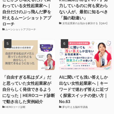
わっている女性起業家へ｜
力しているのに何も変わら
自分だけのぶっ飛んだ夢を
ない人が、最初に知るべき
叶えるムーンショットアプ
「脳の勘違い」
ローチ
女性起業家のお悩みを解決する【Q&A】
ムーンショットアプローチ
「自由すぎる私はダメ」だ
AIに聞いても浅い答えしか
と思っていた女性起業家が
出ない女性起業家へ｜キー
自分らしく発信できるよう
ワードで迷わず答えに近づ
になった｜HEROコード診断
く探索スイッチの使い方｜
で動き出した実例紹介
No.63
HEROコード診断
夢を叶える脳科学講義