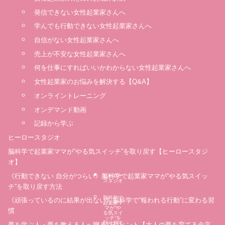
発信できない女性起業家さんへ
学んでも行動できない女性起業家さんへ
自信がない女性起業家さんへ
売上が不安な女性起業家さんへ
何を仕事にすればいいかわからない女性起業家さんへ
女性起業家のお悩みを解決する【Q&A】
オンライントレーニング
オンデマンド動画
記録から学ぶ
ヒーロースタジオ
脳科学で起業家ママが“やる気スイッチ”を取り戻す【ヒーロースタジ
オ】
《行動できない 自分がつらい》脳科学で起業家ママが“やる気スイッ
ヒーロー
スタジオ
チ”を取り戻す方法
脳科学で
《頑張っているのに結果が出ない》脳科学で“報われる行動”に変わる習
起業家マ
マが“や
慣
る気スイ
ッチ”を
取り戻す
夢を学ぶ人・夢を教える人へ贈る1日1ヒント【大人の夢を育てる金言