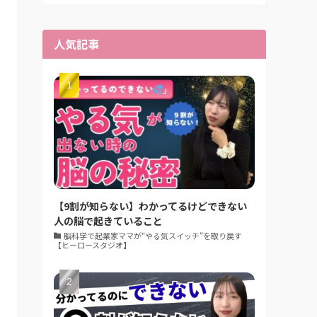
人気記事
【9割が知らない】わかってるけどできない
人の脳で起きていること
脳科学で起業家ママが“やる気スイッチ”を取り戻す
【ヒーロースタジオ】