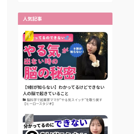
人気記事
【9割が知らない】わかってるけどできない
人の脳で起きていること
脳科学で起業家ママが“やる気スイッチ”を取り戻す
【ヒーロースタジオ】