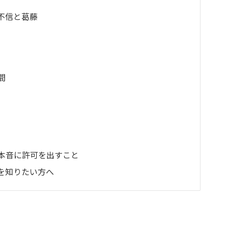
？
不信と葛藤
間
本音に許可を出すこと
を知りたい方へ