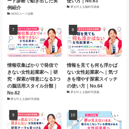
ード診断で動き出した実
使い方｜No.63
例紹介
夢を叶える脳科学講義
HEROコード診断
情報収集ばかりで発信で
情報を見ても何も浮かば
きない女性起業家へ｜研
ない女性起業家へ｜気づ
究・探索が得意になる3つ
きを増やす探索スイッチ
の脳活用スタイル分類｜
の使い方｜No.64
No.62
夢を叶える脳科学講義
夢を叶える脳科学講義