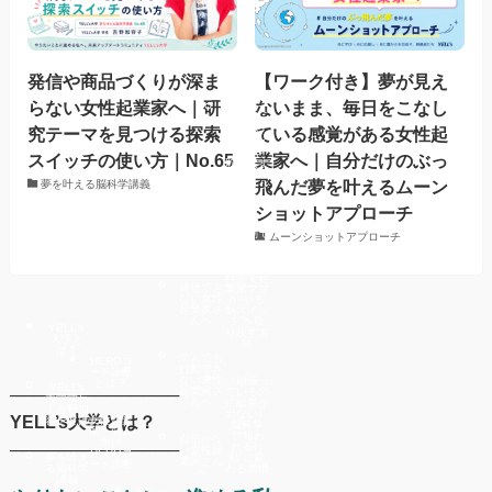
ヒーロー
スタジオ
発信や商品づくりが深ま
【ワーク付き】夢が見え
らない女性起業家へ｜研
ないまま、毎日をこなし
脳科学で
起業家マ
究テーマを見つける探索
ている感覚がある女性起
マが“や
る気スイ
ッチ”を
スイッチの使い方｜No.65
業家へ｜自分だけのぶっ
取り戻す
【ヒーロ
飛んだ夢を叶えるムーン
夢を叶える脳科学講義
ースタジ
オ】
ショットアプローチ
女性起業
家のため
《行動で
ムーンショットアプローチ
のお悩み
きない
解決
自分がつ
らい》脳
科学で起
発信でき
業家ママ
ない女性
が“やる
起業家さ
気スイッ
んへ
チ”を取
YELL's
り戻す方
大学と
法
は？
学んでも
HEROコ
行動でき
ード診断
ない女性
《頑張っ
とは？
YELL’s
──────────────
起業家さ
ているの
大学学長
んへ
に結果が
｜吉野加
出ない》
YELL’s大学とは？
容子とは
女性起業
脳科学
家・個人
で“報わ
自信がな
向け
──────────────
れる行
い女性起
HEROコ
夢を叶え
動”に変
業家さん
ード診断
る脳科学
わる習慣
へ
講義