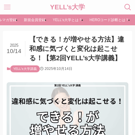
YELL’s大学
ルマガ登録
新規会員登録
YELL’s大学とは？
HEROコード診断とは？
【できる！が増やせる方法】違
2025
和感に気づくと変化は起こせ
10/14
る！【第2回YELL’s大学講義】
2025年10月14日
YELL's大学講義