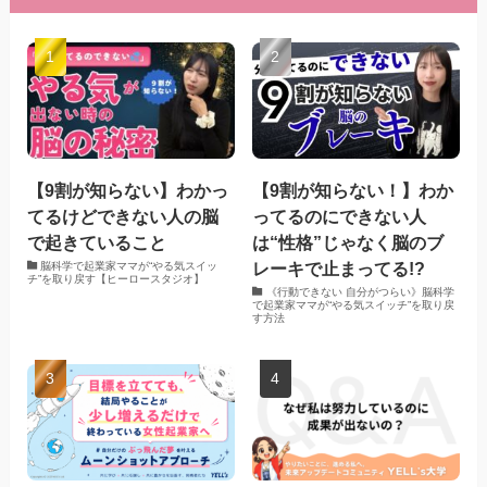
【9割が知らない】わかっ
【9割が知らない！】わか
てるけどできない人の脳
ってるのにできない人
で起きていること
は“性格”じゃなく脳のブ
レーキで止まってる!?
脳科学で起業家ママが“やる気スイッ
チ”を取り戻す【ヒーロースタジオ】
《行動できない 自分がつらい》脳科学
で起業家ママが“やる気スイッチ”を取り戻
す方法