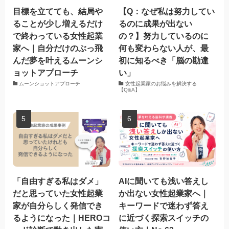
目標を立てても、結局や
【Q：なぜ私は努力してい
ることが少し増えるだけ
るのに成果が出ない
で終わっている女性起業
の？】努力しているのに
家へ｜自分だけのぶっ飛
何も変わらない人が、最
んだ夢を叶えるムーンシ
初に知るべき「脳の勘違
ョットアプローチ
い」
ムーンショットアプローチ
女性起業家のお悩みを解決する
【Q&A】
「自由すぎる私はダメ」
AIに聞いても浅い答えし
だと思っていた女性起業
か出ない女性起業家へ｜
家が自分らしく発信でき
キーワードで迷わず答え
るようになった｜HEROコ
に近づく探索スイッチの